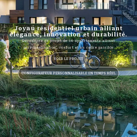
Joyau résidentiel urbain alliant
élégance, innovation et durabilité.
Découvrez ce projet de 16 appartements alliant
personnalisation, confort et un cadre paisible
VOIR LE PROJET
CONFIGURATEUR PERSONNALISABLE EN TEMPS RÉEL