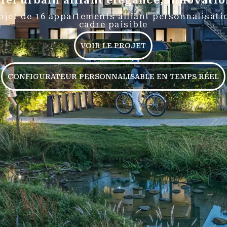
iel urbain alliant élégance, innovation
ojet de 16 appartements alliant personnalisatio
cadre paisible
VOIR LE PROJET
CONFIGURATEUR PERSONNALISABLE EN TEMPS RÉEL